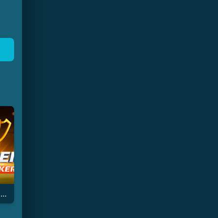
Soccer Solo Striker