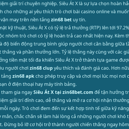
iệm giải trí chuyên nghiệp. Siêu Át X là sự lựa chọn hoàn h
h cho những ai yêu thích trò chơi bài casino online và muố
 vận may trên nền tảng
zin68 bet
uy tín.
ặt kỹ thuật, Siêu Át X có tỷ lệ trả thưởng (RTP) lên tới 97.2%
ộc nhóm trò chơi có tỷ lệ hoàn trả cao nhất hiện nay. Kèm t
là độ biến động trung bình giúp người chơi cân bằng giữa t
t thắng và phần thưởng lớn. Tỷ lệ thắng này cùng với các gi
ởng tiền mặt tối đa khiến Siêu Át X trở thành tựa game đượ
ều người chơi
zin68 clup
yêu thích và đánh giá cao. Hơn nữ
 tảng
zin68 apk
cho phép truy cập và chơi mọi lúc mọi nơi 
bạn ở điện thoại hay máy tính bảng.
 tham gia ngay
Siêu Át X tại zin68bet.com
để tận hưởng tr
iệm giải trí đỉnh cao, dễ thắng và mở ra cơ hội nhận thưởn
 mỗi ngày. Trò chơi đem đến sự kết hợp tinh tế giữa kỹ năng
 mắn, chắc chắn sẽ làm hài lòng cả những người chơi khó t
t. Đừng bỏ lỡ cơ hội trở thành người chiến thắng ngay hôm