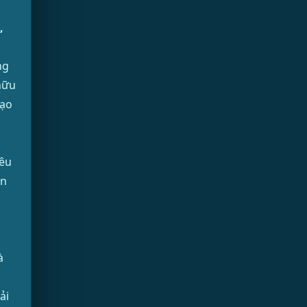
,
ng
hữu
tạo
iêu
ền
à
ải