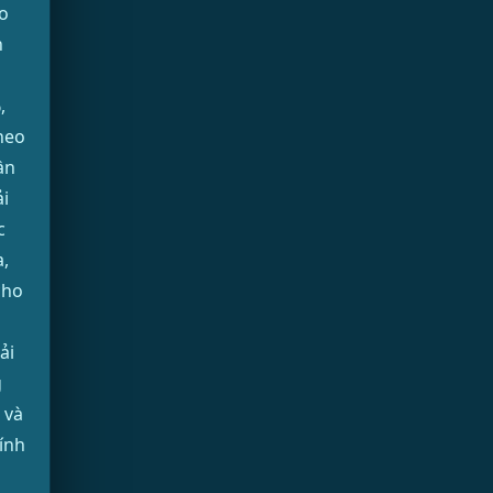
ảo
n
,
heo
ần
ải
c
a,
cho
ải
g
 và
ính