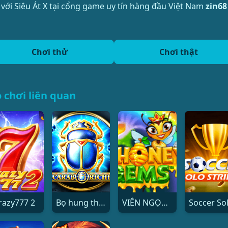
 với Siêu Át X tại cổng game uy tín hàng đầu Việt Nam
zin68
Chơi thử
Chơi thật
ò chơi liên quan
razy777 2
Bọ hung thần tài
VIÊN NGỌC MẬT ONG