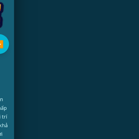
▶
ện
hấp
trí
 khả
i