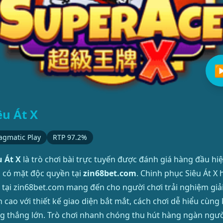
êu Át X
agmatic Play
RTP 97.2%
u Át X
là trò chơi bài trực tuyến được đánh giá hàng đầu hi
, có mặt độc quyền tại
zin68bet.com
. Chinh phục Siêu Át X 
 tại zin68bet.com mang đến cho người chơi trải nghiệm giải 
h cao với thiết kế giao diện bắt mắt, cách chơi dễ hiểu cùng
g thắng lớn. Trò chơi nhanh chóng thu hút hàng ngàn ngườ