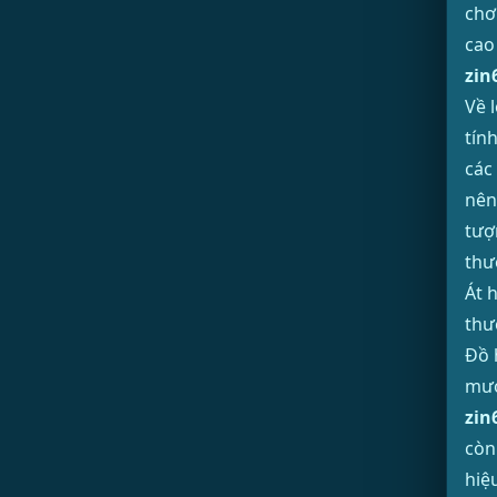
chơ
cao
zin
Về 
tín
các
nên
tượ
thư
Át 
thư
Đồ 
mượ
zin
còn
hiệ