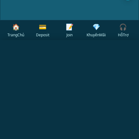
🏠
💳
📝
💎
🎧
TrangChủ
Deposit
Join
KhuyếnMãi
HỗTrợ
✕
Select Language
🇻🇳
✓
Vietnamese
Viên Ngọc Mật Ong - Trải Nghiệm
⚙️
Đỉnh Cao tại zin68bet.com
RTP
Volatility
96.2%
Cao ⚡⚡⚡⚡🌑
Max Win
Paylines