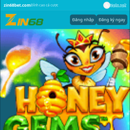
zin68bet.com
Đỉnh cao cá cược
Ngôn ngữ
Đăng nhập
Đăng ký ngay