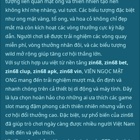
tượng liên quan mật ong và thiên nhiên tạo nên
không khí nhẹ nhàng, vui tươi. Các biểu tượng đặc biệt
như ong mật vàng, tổ ong, và hoa cỏ không chỉ đẹp
mắt mà còn kích hoạt các vòng thưởng cực kỳ hấp
dẫn. Người chơi sẽ được trải nghiệm các vòng quay
miễn phí, vòng thưởng nhân đôi, và các biểu tượng
wild mở rộng giúp tăng cơ hội thắng lớn.
Với sự tích hợp ưu việt từ nền tảng
zin68, zin68 bet,
zin68 clup, zin68 apk, zin68 vin
, VIÊN NGỌC MẬT
ONG mang đến trải nghiệm mượt mà, ổn định và
nhanh chóng trên cả thiết bị di động và máy tính. Đây
là lựa chọn hoàn hảo cho những ai ưa thích các game
slot mang đậm phong cách thiên nhiên nhưng vẫn có
cơ hội đổi thưởng cao. Đặc biệt, sự phổ biến của zin68
đã giúp trò chơi ngày càng được nhiều người Việt Nam
biết đến và yêu thích.