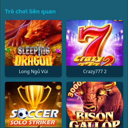
Trò chơi liên quan
Long Ngủ Vùi
Crazy777 2