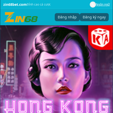
zin68bet.com
Đỉnh cao cá cược
Ngôn ngữ
Đăng nhập
Đăng ký ngay