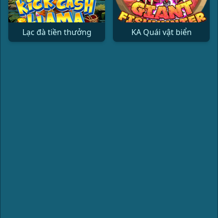
Lạc đà tiền thưởng
KA Quái vật biển