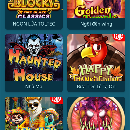
NGỌN LỬA TOLTEC
Ngôi đền vàng
Nhà Ma
Bữa Tiệc Lễ Tạ Ơn