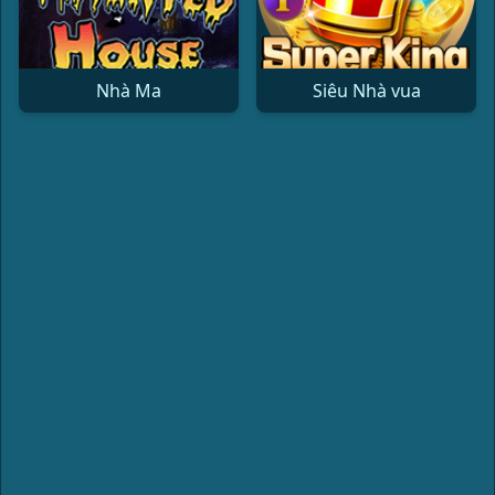
Nhà Ma
Siêu Nhà vua