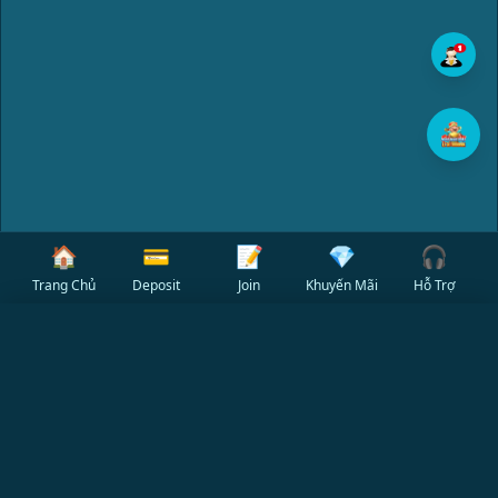
🏠
💳
📝
💎
🎧
Trang Chủ
Deposit
Join
Khuyến Mãi
Hỗ Trợ
✕
Select Language
🇻🇳
✓
Vietnamese
⚙️
Thông Số Kỹ Thuật Game